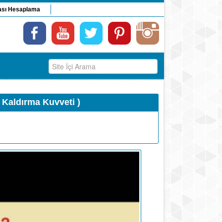
ası Hesaplama
, Kaldırma Kuvveti )