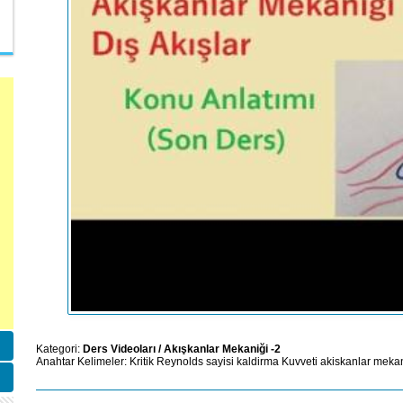
Kategori:
Ders Videoları
/
Akışkanlar Mekaniği -2
Anahtar Kelimeler:
Kritik
Reynolds
sayisi
kaldirma
Kuvveti
akiskanlar
mekan