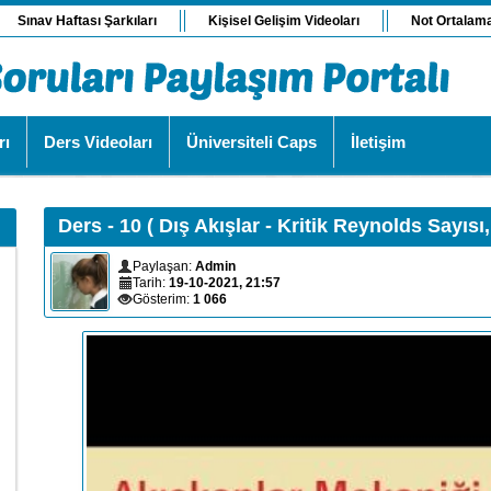
Sınav Haftası Şarkıları
Kişisel Gelişim Videoları
Not Ortalam
rı
Ders Videoları
Üniversiteli Caps
İletişim
Ders - 10 ( Dış Akışlar - Kritik Reynolds Sayısı
Paylaşan:
Admin
Tarih:
19-10-2021, 21:57
Gösterim:
1 066