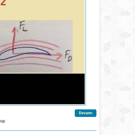
Devamı
igi