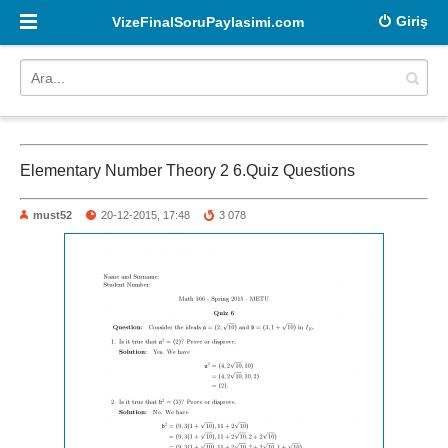
Giriş
VizeFinalSoruPaylasimi.com
Elementary Number Theory 2 6.Quiz Questions
must52
20-12-2015, 17:48
3 078