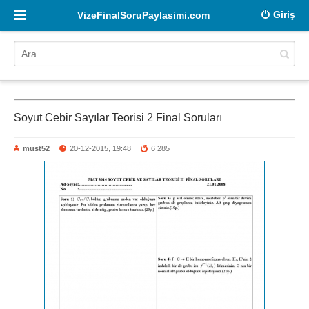
Giriş
VizeFinalSoruPaylasimi.com
Soyut Cebir Sayılar Teorisi 2 Final Soruları
must52
20-12-2015, 19:48
6 285