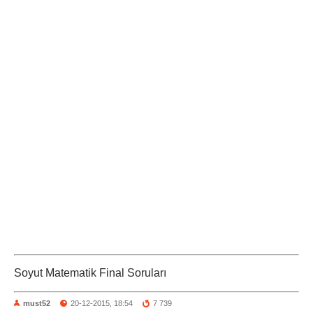
Soyut Matematik Final Soruları
must52
20-12-2015, 18:54
7 739