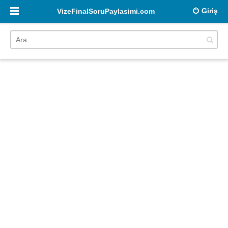
Giriş
VizeFinalSoruPaylasimi.com