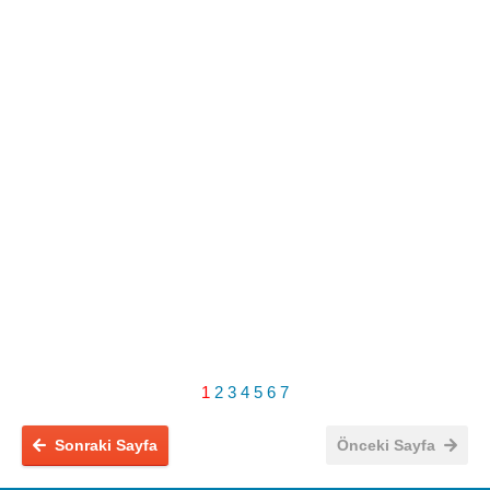
1
2
3
4
5
6
7
Sonraki Sayfa
Önceki Sayfa