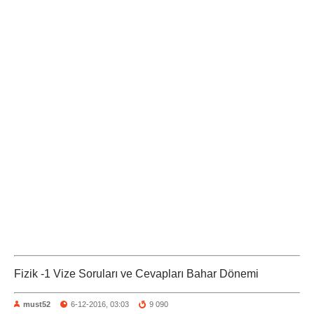
Fizik -1 Vize Soruları ve Cevapları Bahar Dönemi
must52
6-12-2016, 03:03
9 090