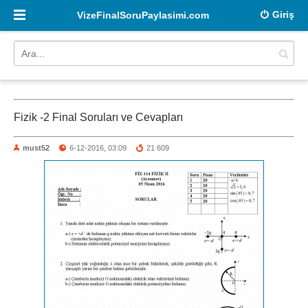
Giriş
VizeFinalSoruPaylasimi.com
Fizik -2 Final Soruları ve Cevapları
must52
6-12-2016, 03:09
21 609