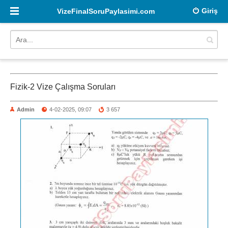
Giriş
VizeFinalSoruPaylasimi.com
Fizik-2 Vize Çalışma Soruları
Admin
4-02-2025, 09:07
3 657