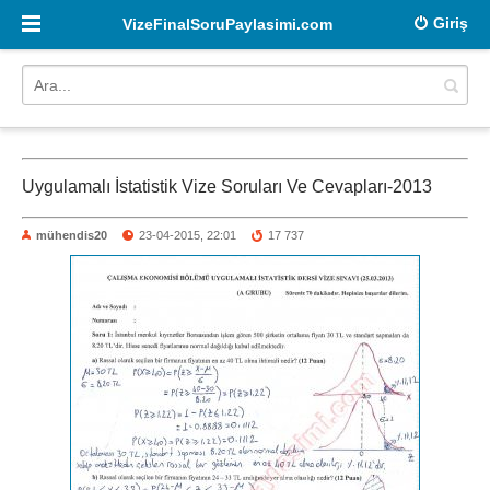
Giriş
VizeFinalSoruPaylasimi.com
Uygulamalı İstatistik Vize Soruları Ve Cevapları-2013
mühendis20
23-04-2015, 22:01
17 737