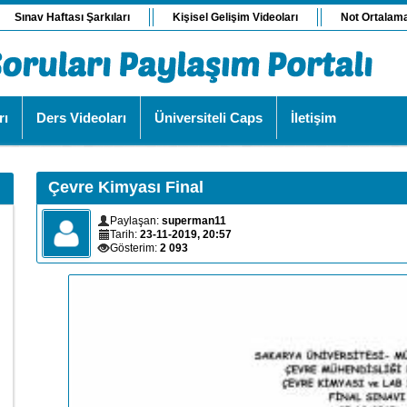
Sınav Haftası Şarkıları
Kişisel Gelişim Videoları
Not Ortalam
rı
Ders Videoları
Üniversiteli Caps
İletişim
Çevre Kimyası Final
Paylaşan:
superman11
Tarih:
23-11-2019, 20:57
Gösterim:
2 093