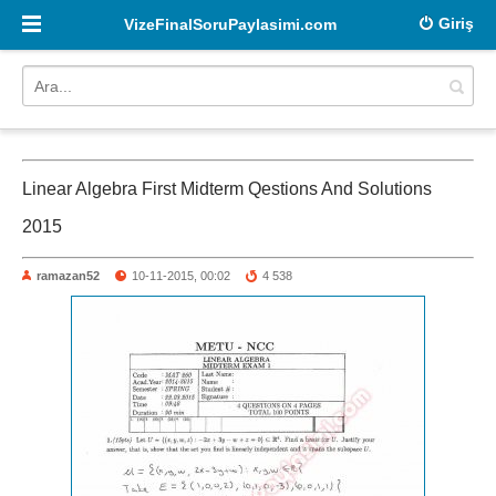
Giriş
VizeFinalSoruPaylasimi.com
Linear Algebra First Midterm Qestions And Solutions
2015
ramazan52
10-11-2015, 00:02
4 538