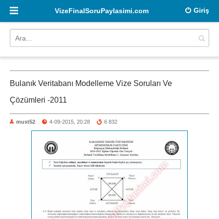
Giriş
VizeFinalSoruPaylasimi.com
Bulanık Veritabanı Modelleme Vize Soruları Ve
Çözümleri -2011
must52
4-09-2015, 20:28
6 832