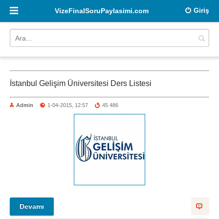
Giriş
VizeFinalSoruPaylasimi.com
İstanbul Gelişim Üniversitesi Ders Listesi
Admin
1-04-2015, 12:57
45 486
Devamı