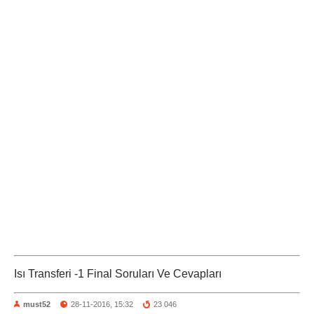
Isı Transferi -1 Final Soruları Ve Cevapları
must52
28-11-2016, 15:32
23 046