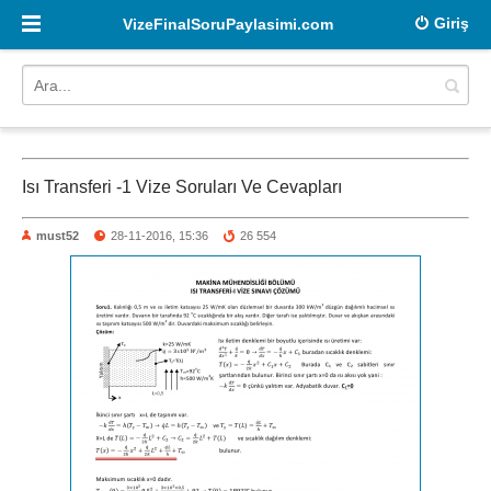
Giriş
VizeFinalSoruPaylasimi.com
Isı Transferi -1 Vize Soruları Ve Cevapları
must52
28-11-2016, 15:36
26 554