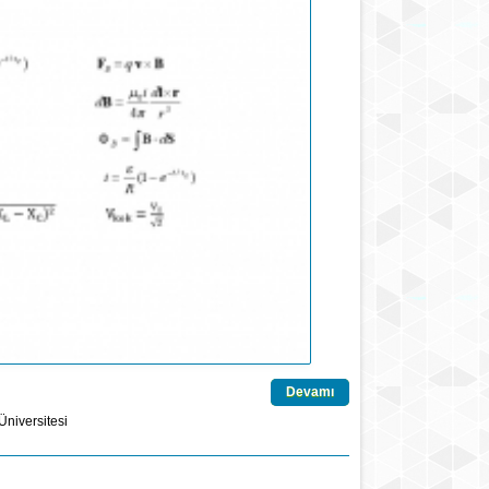
Devamı
niversitesi