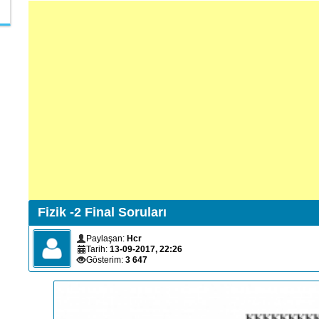
Fizik -2 Final Soruları
Paylaşan:
Hcr
Tarih:
13-09-2017, 22:26
Gösterim:
3 647