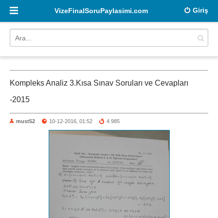
Giriş
VizeFinalSoruPaylasimi.com
Kompleks Analiz 3.Kısa Sınav Soruları ve Cevapları
-2015
must52
10-12-2016, 01:52
4 985