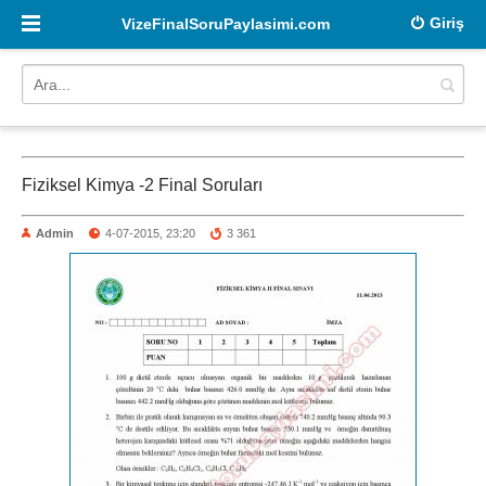
Giriş
VizeFinalSoruPaylasimi.com
Fiziksel Kimya -2 Final Soruları
Admin
4-07-2015, 23:20
3 361