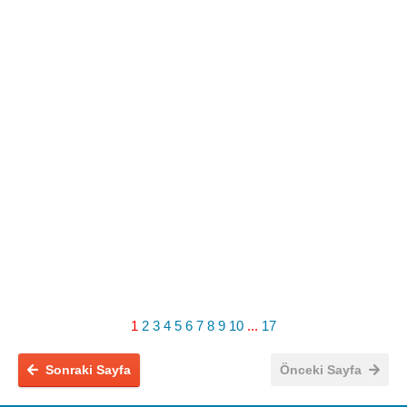
1
2
3
4
5
6
7
8
9
10
...
17
Sonraki Sayfa
Önceki Sayfa