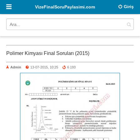
Giriş
VizeFinalSoruPaylasimi.com
Polimer Kimyası Final Soruları (2015)
Admin
13-07-2015, 10:25
6 193