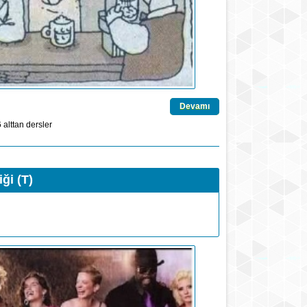
Devamı
6
alttan dersler
ği (T)