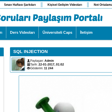
Sınav Haftası Şarkıları
Kişisel Gelişim Videoları
Not Ortalam
rı
Ders Videoları
Üniversiteli Caps
İletişim
SQL INJECTION
Paylaşan:
Admin
Tarih:
22-01-2017, 01:02
Gösterim:
11 244