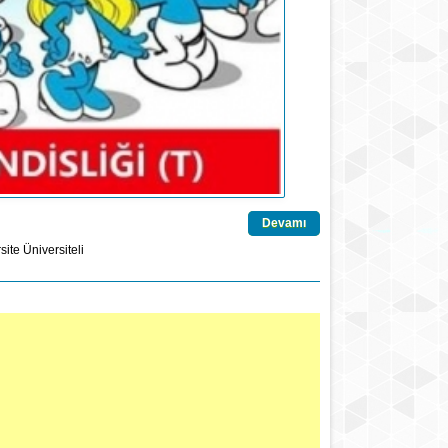
Devamı
site
Üniversiteli