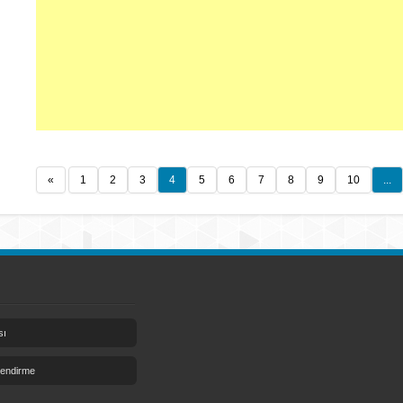
«
1
2
3
4
5
6
7
8
9
10
...
sı
lendirme