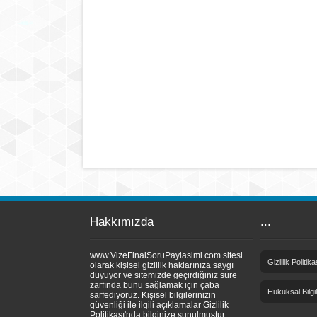
Hakkımızda
...
www.VizeFinalSoruPaylasimi.com sitesi
Gizlilik Politika
olarak kişisel gizlilik haklarınıza saygı
duyuyor ve sitemizde geçirdiğiniz süre
zarfında bunu sağlamak için çaba
Hukuksal Bilgi
sarfediyoruz. Kişisel bilgilerinizin
güvenliği ile ilgili açıklamalar Gizlilik
Politikası'nda bilginize sunulmuştur.