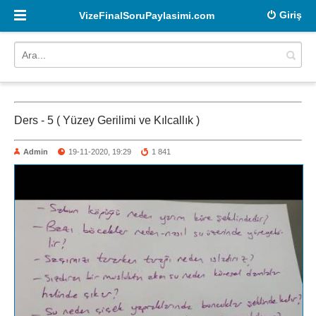
Giriş
VizeFinalSoruPaylasimi.com
Ders - 5 ( Yüzey Gerilimi ve Kılcallık )
Admin
19-11-2020, 19:29
1 841