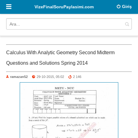
Giriş
VizeFinalSoruPaylasimi.com
Calculus With Analytic Geometry Second Midterm
Questions and Solutions Spring 2014
ramazan52
29-10-2015, 05:02
2 146