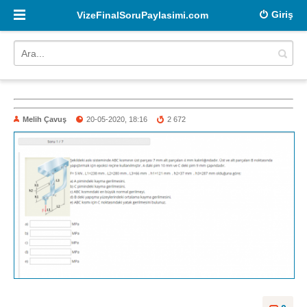
Giriş
VizeFinalSoruPaylasimi.com
Melih Çavuş
20-05-2020, 18:16
2 672