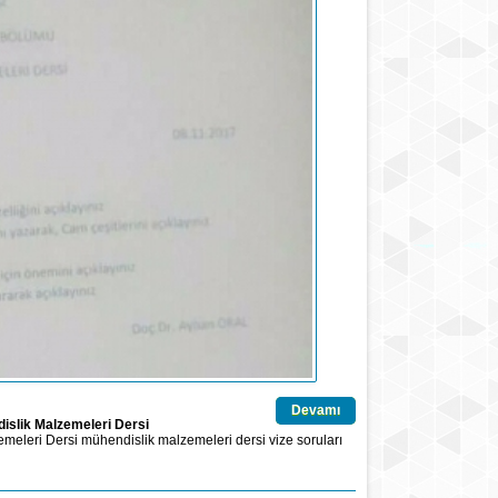
Devamı
islik Malzemeleri Dersi
emeleri Dersi
mühendislik malzemeleri
dersi
vize soruları