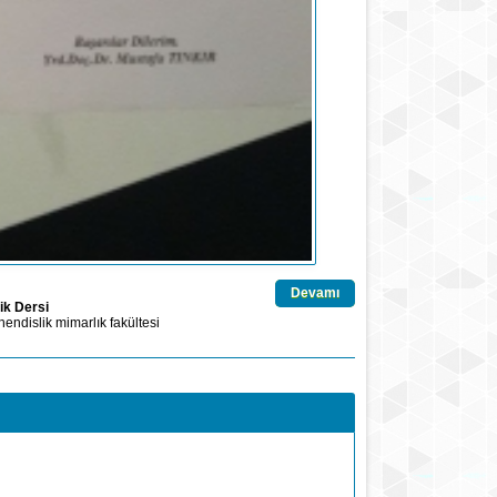
Devamı
ik Dersi
endislik
mimarlık
fakültesi