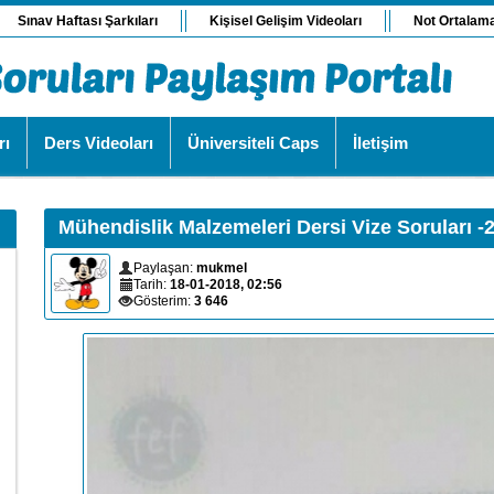
Sınav Haftası Şarkıları
Kişisel Gelişim Videoları
Not Ortalam
rı
Ders Videoları
Üniversiteli Caps
İletişim
Mühendislik Malzemeleri Dersi Vize Soruları -
Paylaşan:
mukmel
Tarih:
18-01-2018, 02:56
Gösterim:
3 646