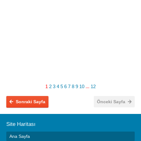
1
2
3
4
5
6
7
8
9
10
...
12
Sonraki Sayfa
Önceki Sayfa
Site Haritası
Ana Sayfa