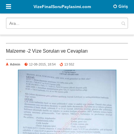
Giriş
VizeFinalSoruPaylasimi.com
Malzeme -2 Vize Soruları ve Cevapları
Admin
12-08-2015, 18:54
13 552