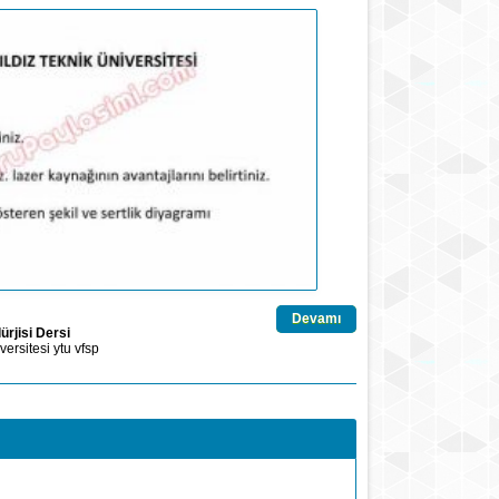
Devamı
rjisi Dersi
versitesi
ytu
vfsp