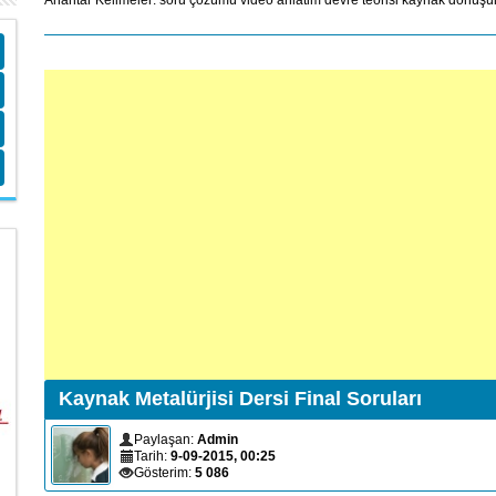
Anahtar Kelimeler:
soru
çözümü
video
anlatim
devre
teorisi
kaynak
dönüş
Kaynak Metalürjisi Dersi Final Soruları
Paylaşan:
Admin
Tarih:
9-09-2015, 00:25
Gösterim:
5 086