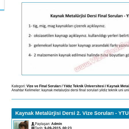
Kategori:
Vize ve Final Soruları
/
Yıldız Teknik Üniversitesi
/
Kaynak Metalü
Anahtar Kelimeler:
kaynak
metalurjisi
dersi
final
sorulari
yildiz
teknik
uni
uni
Kaynak Metalürjisi Dersi 2. Vize Soruları - YTU
Paylaşan:
Admin
Tarih:
9-09-2015, 00:23