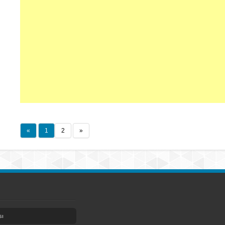
«
1
2
»
sı