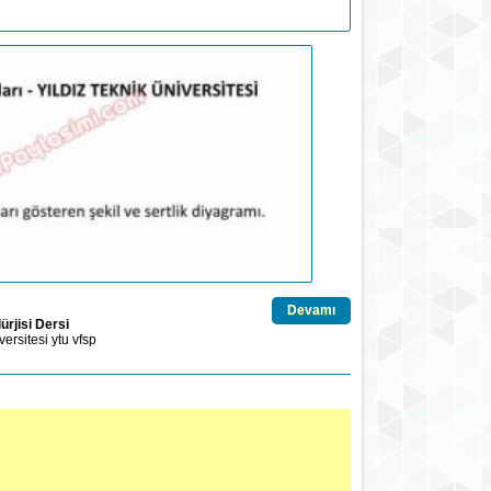
Devamı
rjisi Dersi
versitesi
ytu
vfsp