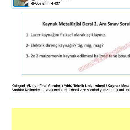
Gösterim:
4 437
Kategori:
Vize ve Final Soruları
/
Yıldız Teknik Üniversitesi
/
Kaynak Metalü
Anahtar Kelimeler:
kaynak
metalurjisi
dersi
vize
sorulari
yildiz
teknik
uni
uni