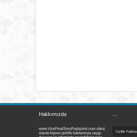
Hakkımızda
...
www.VizeFinalSoruPaylasimi.com sitesi
Gizlilik Politika
olarak kişisel gizlilik haklarınıza saygı