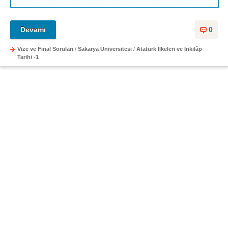
Devamı
0
Vize ve Final Soruları
/
Sakarya Üniversitesi
/
Atatürk İlkeleri ve İnkılâp
Tarihi -1