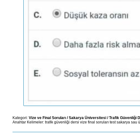
Kategori:
Vize ve Final Soruları
/
Sakarya Üniversitesi
/
Trafik Güvenliği 
Anahtar Kelimeler:
trafik
güvenliği
dersi
vize
final
soruları
test
sakarya
sau
ü