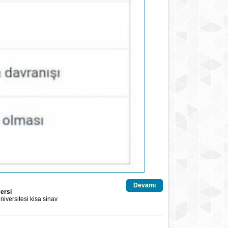
Devamı
Dersi
niversitesi
kisa
sinav