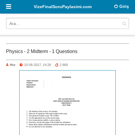
Giriş
VizeFinalSoruPaylasimi.com
Physics - 2 Midterm - 1 Questions
Hcr
10-06-2017, 14:28
2 869