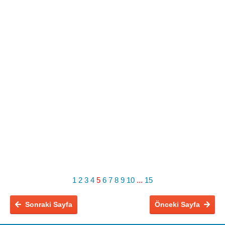
1
2
3
4
5
6
7
8
9
10
...
15
Sonraki Sayfa
Önceki Sayfa