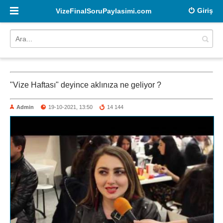
Giriş
VizeFinalSoruPaylasimi.com
"Vize Haftası" deyince aklınıza ne geliyor ?
Admin
19-10-2021, 13:50
14 144