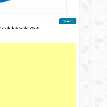
Devamı
ret
butunleme
sorulari
sorular