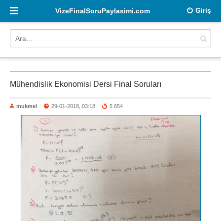
Giriş
VizeFinalSoruPaylasimi.com
Mühendislik Ekonomisi Dersi Final Soruları
mukmel
29-01-2018, 03:18
5 654