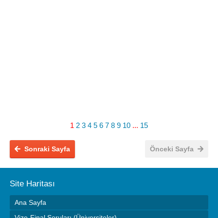
1
2
3
4
5
6
7
8
9
10
...
15
Sonraki Sayfa
Önceki Sayfa
Site Haritası
Ana Sayfa
Vize-Final Soruları (Üniversiteler)