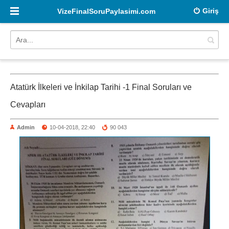
Giriş
VizeFinalSoruPaylasimi.com
Atatürk İlkeleri ve İnkilap Tarihi -1 Final Soruları ve
Cevapları
Admin
10-04-2018, 22:40
90 043