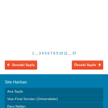
1
...
3
4
5
6
7
8
9
10
11
...
37
Sonraki Sayfa
Önceki Sayfa
Site Haritası
Ana Sayfa
Vize-Final Soruları (Üniversiteler)
Ders Notları