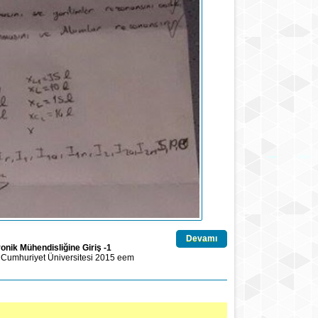
Devamı
ronik Mühendisliğine Giriş -1
Cumhuriyet Üniversitesi
2015
eem