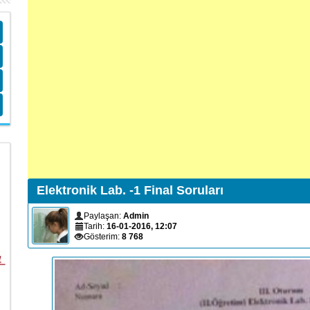
Elektronik Lab. -1 Final Soruları
Paylaşan:
Admin
Tarih:
16-01-2016, 12:07
Gösterim:
8 768