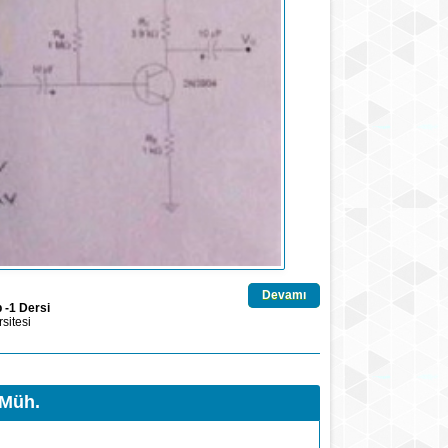
Devamı
 -1 Dersi
sitesi
 Müh.