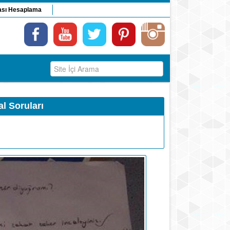
ası Hesaplama
al Soruları