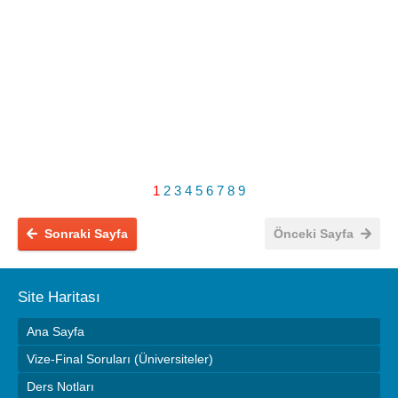
1
2
3
4
5
6
7
8
9
Sonraki Sayfa
Önceki Sayfa
Site Haritası
Ana Sayfa
Vize-Final Soruları (Üniversiteler)
Ders Notları