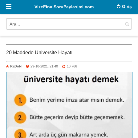
Giriş
VizeFinalSoruPaylasimi.com
20 Maddede Üniversite Hayatı
RaDoN
29-10-2021, 21:40
10 766