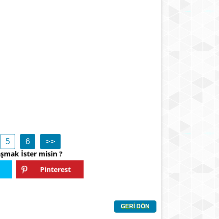
5
6
>>
aşmak İster misin ?
Pinterest
GERİ DÖN