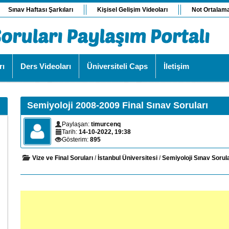
Sınav Haftası Şarkıları
Kişisel Gelişim Videoları
Not Ortalam
rı
Ders Videoları
Üniversiteli Caps
İletişim
Semiyoloji 2008-2009 Final Sınav Soruları
Paylaşan:
timurcenq
Tarih:
14-10-2022, 19:38
Gösterim:
895
Vize ve Final Soruları
/
İstanbul Üniversitesi
/
Semiyoloji Sınav Sorula