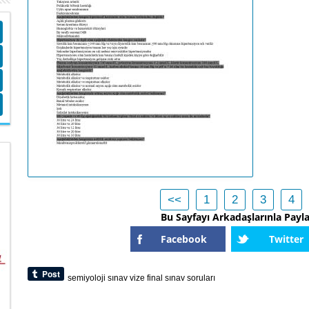
<<
1
2
3
4
Bu Sayfayı Arkadaşlarınla Payl
Facebook
Twitter
semiyoloji
sınav
vize
final
sınav
soruları