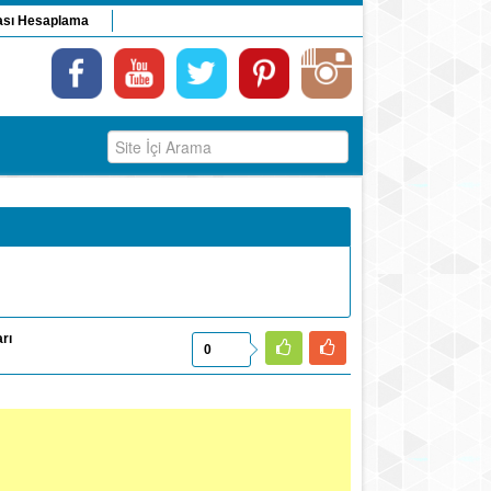
ası Hesaplama
rı
0