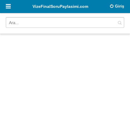
Giriş
VizeFinalSoruPaylasimi.com