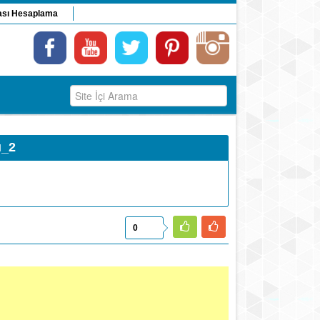
ası Hesaplama
ı_2
0