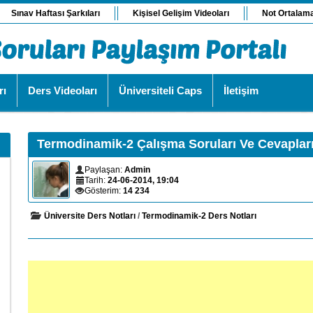
Sınav Haftası Şarkıları
Kişisel Gelişim Videoları
Not Ortalam
rı
Ders Videoları
Üniversiteli Caps
İletişim
Termodinamik-2 Çalışma Soruları Ve Cevaplar
Paylaşan:
Admin
Tarih:
24-06-2014, 19:04
Gösterim:
14 234
Üniversite Ders Notları
/
Termodinamik-2 Ders Notları