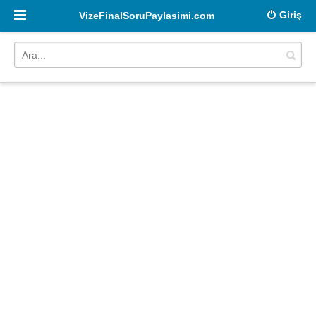
Giriş
VizeFinalSoruPaylasimi.com