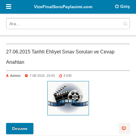
Giriş
VizeFinalSoruPaylasimi.com
27.06.2015 Tarihli Ehliyet Sınav Soruları ve Cevap
Anahtarı
Admin
7-08-2015, 19:43
4 635
Devamı