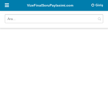
Giriş
VizeFinalSoruPaylasimi.com