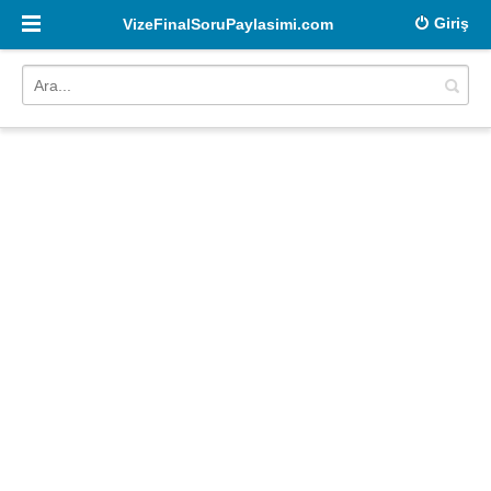
Giriş
VizeFinalSoruPaylasimi.com