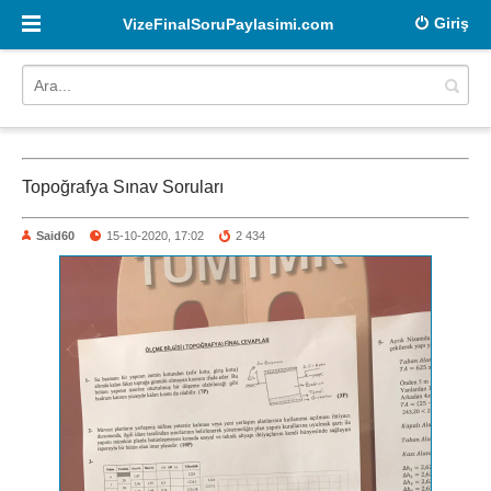
Giriş
VizeFinalSoruPaylasimi.com
Topoğrafya Sınav Soruları
Said60
15-10-2020, 17:02
2 434