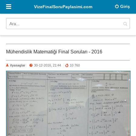
Giriş
VizeFinalSoruPaylasimi.com
Mühendislik Matematiği Final Soruları - 2016
ilyasaglar
30-12-2016, 21:44
10 760