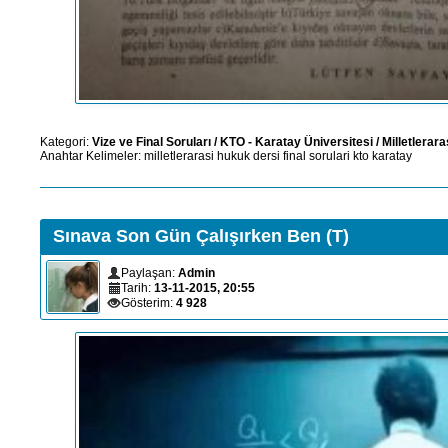
Kategori:
Vize ve Final Soruları
/
KTO - Karatay Üniversitesi
/
Milletlerar
Anahtar Kelimeler:
milletlerarasi
hukuk
dersi
final
sorulari
kto
karatay
Sınava Son Gün Çalışırken Ben (T)
Paylaşan:
Admin
Tarih:
13-11-2015, 20:55
Gösterim:
4 928