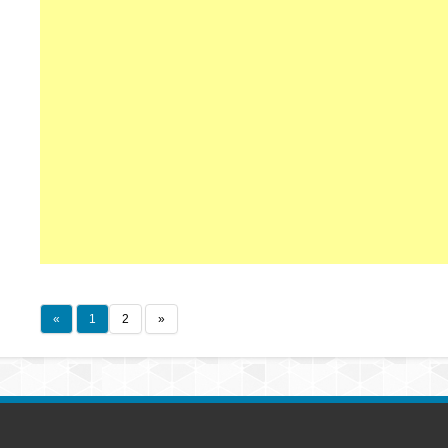
«
1
2
»