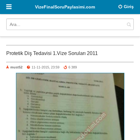
Giriş
VizeFinalSoruPaylasimi.com
Protetik Diş Tedavisi 1.Vize Soruları 2011
must52
11-11-2015, 23:59
6 389