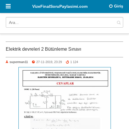
Giriş
VizeFinalSoruPaylasimi.com
Elektrik devreleri 2 Bütünleme Sınavı
superman11
27-11-2019, 23:29
1 124