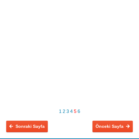
1
2
3
4
5
6
Sonraki Sayfa
Önceki Sayfa