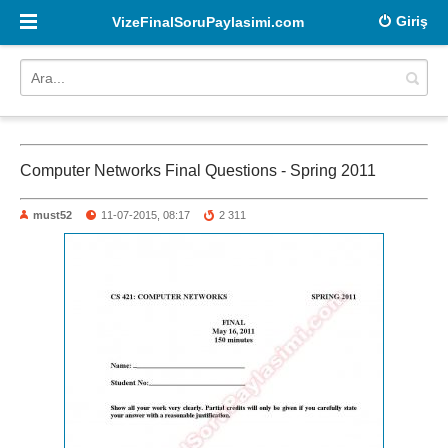
Giriş
VizeFinalSoruPaylasimi.com
Computer Networks Final Questions - Spring 2011
must52
11-07-2015, 08:17
2 311