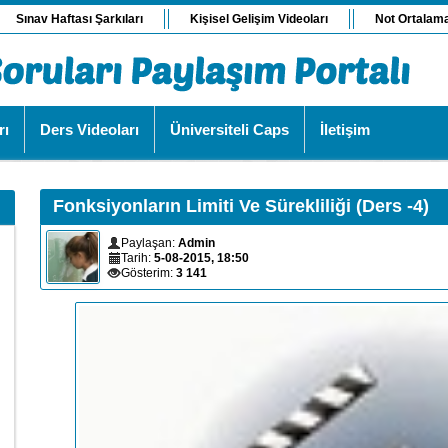
Sınav Haftası Şarkıları
Kişisel Gelişim Videoları
Not Ortalam
rı
Ders Videoları
Üniversiteli Caps
İletişim
Fonksiyonların Limiti Ve Sürekliliği (Ders -4)
Paylaşan:
Admin
Tarih:
5-08-2015, 18:50
Gösterim:
3 141