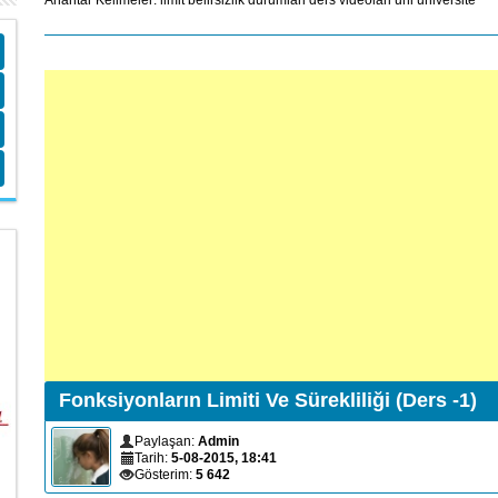
Anahtar Kelimeler:
limit
belirsizlik
durumlari
ders
videolari
uni
universite
Fonksiyonların Limiti Ve Sürekliliği (Ders -1)
Paylaşan:
Admin
Tarih:
5-08-2015, 18:41
Gösterim:
5 642