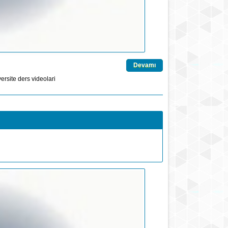
Devamı
versite
ders
videolari