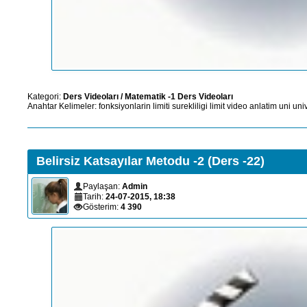
Kategori:
Ders Videoları
/
Matematik -1 Ders Videoları
Anahtar Kelimeler:
fonksiyonlarin
limiti
surekliligi
limit
video
anlatim
uni
uni
Belirsiz Katsayılar Metodu -2 (Ders -22)
Paylaşan:
Admin
Tarih:
24-07-2015, 18:38
Gösterim:
4 390