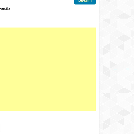
Devamı
versite