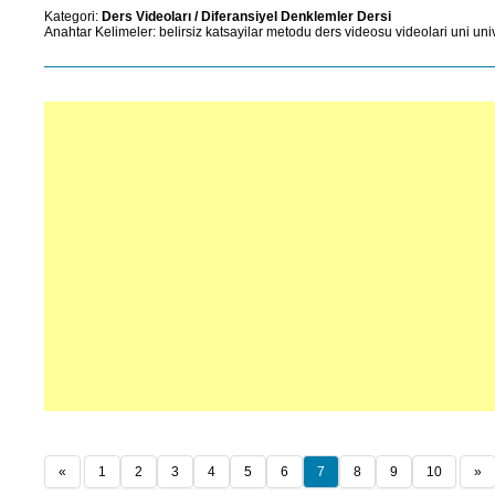
Kategori:
Ders Videoları
/
Diferansiyel Denklemler Dersi
Anahtar Kelimeler:
belirsiz
katsayilar
metodu
ders
videosu
videolari
uni
uni
«
1
2
3
4
5
6
7
8
9
10
»