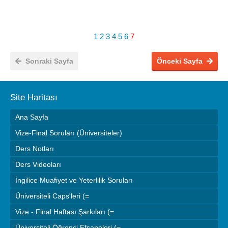
1
2
3
4
5
6
7
Sonraki Sayfa
Önceki Sayfa
Site Haritası
Ana Sayfa
Vize-Final Soruları (Üniversiteler)
Ders Notları
Ders Videoları
İngilice Muafiyet ve Yeterlilik Soruları
Üniversiteli Caps'leri (=
Vize - Final Haftası Şarkıları (=
Üniversiteli Öğrenci Efsaneleri (=