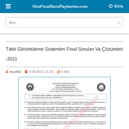
Giriş
VizeFinalSoruPaylasimi.com
Tıbbi Görüntüleme Sistemleri Final Soruları Ve Çözümleri
-2011
must52
4-09-2015, 21:20
6 405