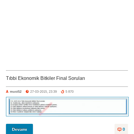
Tıbbi Ekonomik Bitkiler Final Soruları
must52
27-03-2015, 23:39
5 870
Devamı
0