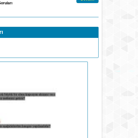
Soruları
rı