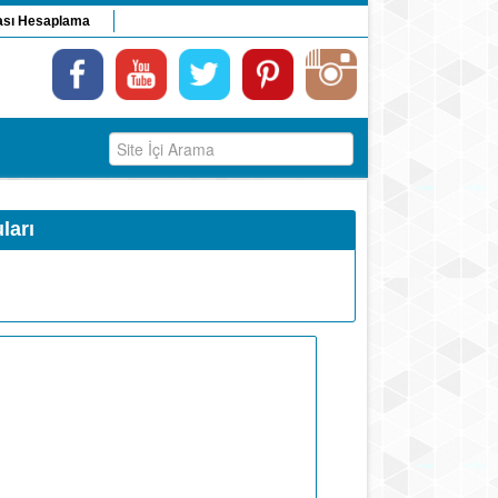
ası Hesaplama
ları