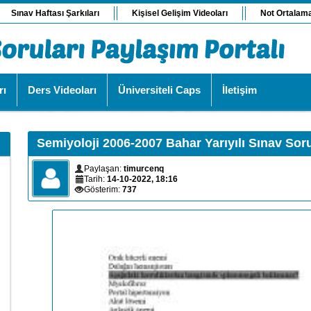
Sınav Haftası Şarkıları
Kişisel Gelişim Videoları
Not Ortalam
rı
Ders Videoları
Üniversiteli Caps
İletişim
Semiyoloji 2006-2007 Bahar Yarıyılı Sınav Soru
Paylaşan:
timurcenq
Tarih:
14-10-2022, 18:16
Gösterim:
737