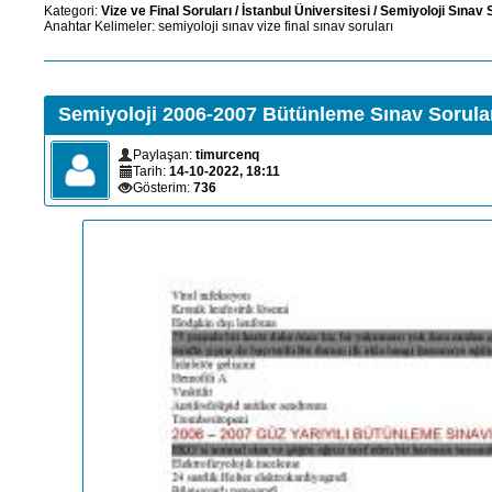
Kategori:
Vize ve Final Soruları
/
İstanbul Üniversitesi
/
Semiyoloji Sınav 
Anahtar Kelimeler:
semiyoloji
sınav
vize
final
sınav
soruları
Semiyoloji 2006-2007 Bütünleme Sınav Sorula
Paylaşan:
timurcenq
Tarih:
14-10-2022, 18:11
Gösterim:
736